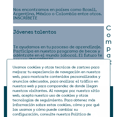
Nos encontramos en países como Brasil,
Argentina, México o Colombia entre otros.
INSCRÍBETE
C
Jóvenes talentos
o
m
Te ayudamos en tu proceso de aprendizaje.
p
Participa en nuestro programa de becas y
a
adéntrate en el mundo laboral. El futuro te
espera.
INSCRÍBETE
rt
e
Usamos cookies y otras tecnicas de rastreo para
mejorar tu experiencia de navegación en nuestra
las buenas noticias
web, para mostrarte contenidos personalizados y
anuncios adecuados, para analizar el tráfico en
nuestra web y para comprender de donde llegan
nuestros visitantes. Al navegar por nuestro sitio
web, acepta nuestro uso de cookies y otras
tecnologías de seguimiento. Para obtener más
información sobre estas cookies, cómo y por qué
las usamos y cómo puede cambiar su
configuración, consulte nuestra Política de