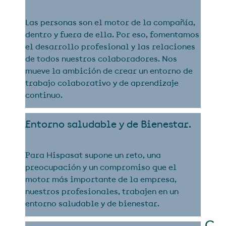
Las personas son el motor de la compañía,
dentro y fuera de ella. Por eso, fomentamos
el desarrollo profesional y las relaciones
de todos nuestros colaboradores. Nos
mueve la ambición de crear un entorno de
trabajo colaborativo y de aprendizaje
continuo.
Entorno saludable y de Bienestar.
Para Hispasat supone un reto, una
preocupación y un compromiso que el
motor más importante de la empresa,
nuestros profesionales, trabajen en un
entorno saludable y de bienestar.
C