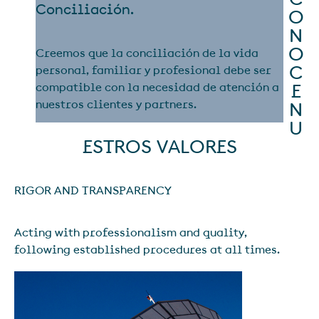
Conciliación.
O
N
O
Creemos que la conciliación de la vida
C
personal, familiar y profesional debe ser
compatible con la necesidad de atención a
E
nuestros clientes y partners.
N
U
ESTROS VALORES
RIGOR AND TRANSPARENCY
Acting with professionalism and quality,
following established procedures at all times.